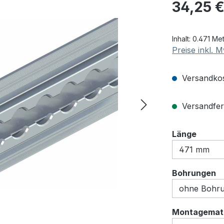
Regulärer Pre
34,25 
Inhalt:
0.471 Me
Preise inkl. 
Versandkos
Versandfert
auswä
Länge
a
Bohrungen
Montagemate