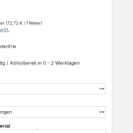
is:
€
ter
(72,72 € / 1 Meter)
MwSt.
tenfrei
ig / Abholbereit in 0 - 2 Werktagen
hlen
uswählen
auswählen
rial