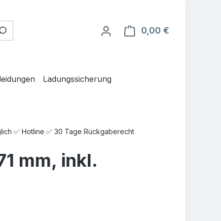
0,00 €
Warenkorb en
leidungen
Ladungssicherung
glich ✅ Hotline ✅ 30 Tage Rückgaberecht
71 mm, inkl.