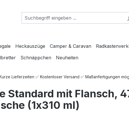
egale
Heckauszüge
Camper & Caravan
Radkastenverk
lbretter
Schnäppchen
Neuheiten
 Kurze Lieferzeiten ✅ Kostenloser Versand ✅ Maßanfertigungen mö
fe Standard mit Flansch, 4
sche (1x310 ml)