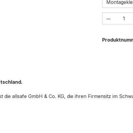
Produkt 
Produktnum
utschland.
ist die allsafe GmbH & Co. KG, die ihren Firmensitz im Sch