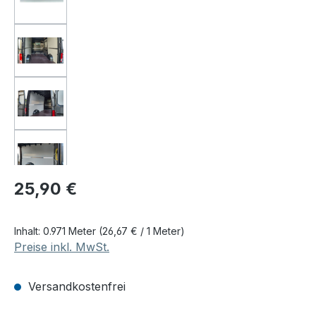
Regulärer Preis:
25,90 €
Inhalt:
0.971 Meter
(26,67 € / 1 Meter)
Preise inkl. MwSt.
Versandkostenfrei