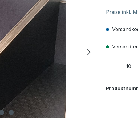
Preise inkl. 
Versandkos
Versandfert
Produkt 
Produktnum