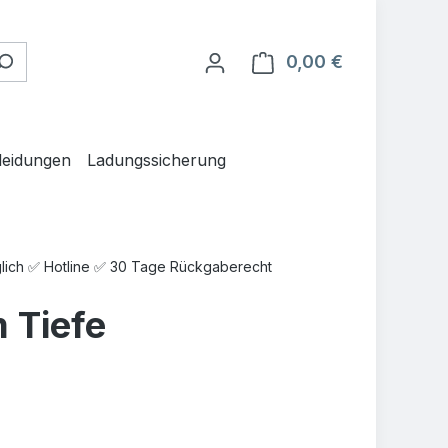
0,00 €
Warenkorb en
leidungen
Ladungssicherung
glich ✅ Hotline ✅ 30 Tage Rückgaberecht
 Tiefe
is: