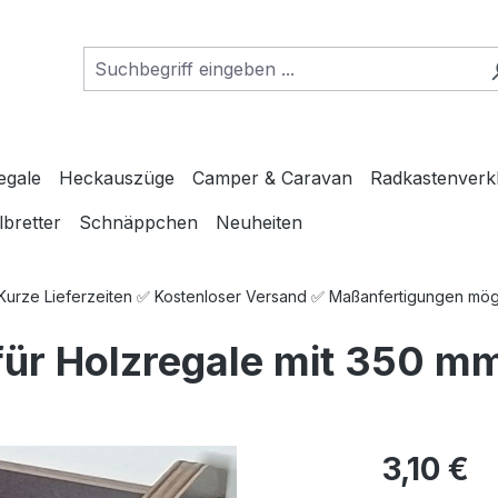
egale
Heckauszüge
Camper & Caravan
Radkastenverk
lbretter
Schnäppchen
Neuheiten
 Kurze Lieferzeiten ✅ Kostenloser Versand ✅ Maßanfertigungen mö
ür Holzregale mit 350 mm
Regulärer Pre
3,10 €