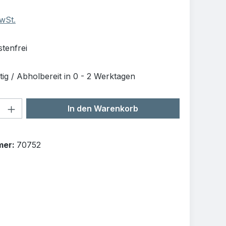
MwSt.
tenfrei
ig / Abholbereit in 0 - 2 Werktagen
Anzahl: Gib den gewünschten Wert ein o
In den Warenkorb
mer:
70752