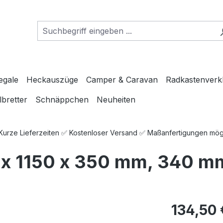
egale
Heckauszüge
Camper & Caravan
Radkastenverk
lbretter
Schnäppchen
Neuheiten
 Kurze Lieferzeiten ✅ Kostenloser Versand ✅ Maßanfertigungen mö
 x 1150 x 350 mm, 340 mm
Regulärer Pre
134,50 