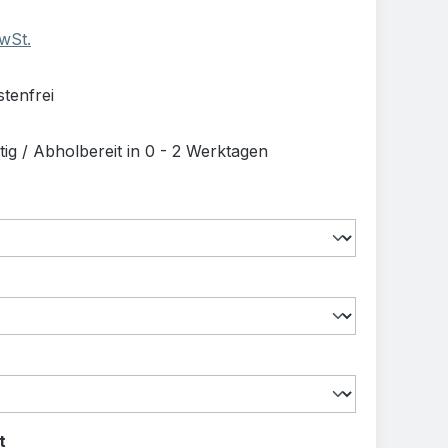
MwSt.
tenfrei
ig / Abholbereit in 0 - 2 Werktagen
uswählen
swählen
swählen
auswählen
t