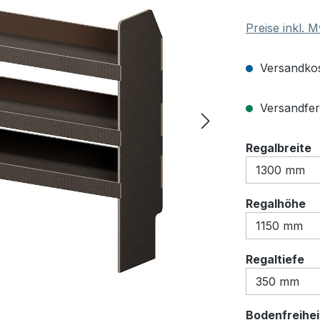
Preise inkl. 
Versandkos
Versandfert
a
Regalbreite
au
Regalhöhe
au
Regaltiefe
Bodenfreihei