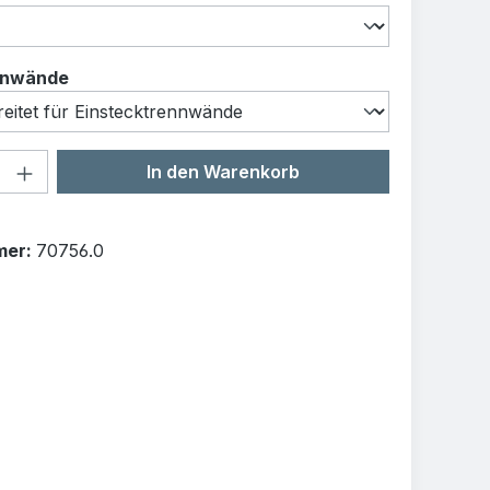
auswählen
nnwände
Anzahl: Gib den gewünschten Wert ein o
In den Warenkorb
mer:
70756.0