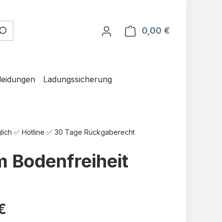
0,00 €
Warenkorb en
leidungen
Ladungssicherung
glich ✅ Hotline ✅ 30 Tage Rückgaberecht
 Bodenfreiheit
is:
€