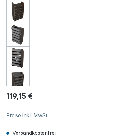
Regulärer Preis:
119,15 €
Preise inkl. MwSt.
Versandkostenfrei