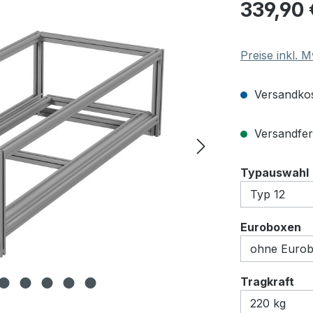
Regulärer Pre
339,90 
Preise inkl. 
Versandkos
Versandfert
Typauswahl
a
Euroboxen
au
Tragkraft