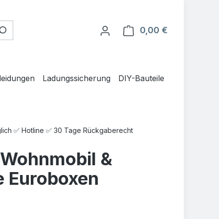
0,00 €
Warenkorb en
leidungen
Ladungssicherung
DIY-Bauteile
glich ✅ Hotline ✅ 30 Tage Rückgaberecht
 Wohnmobil &
ne Euroboxen