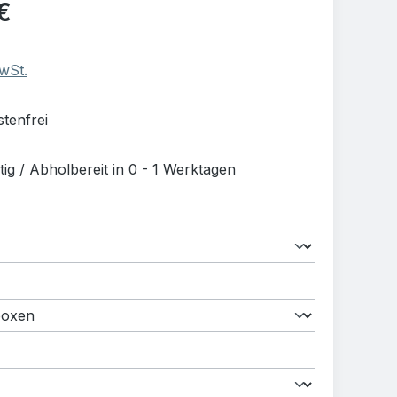
is:
€
MwSt.
tenfrei
ig / Abholbereit in 0 - 1 Werktagen
auswählen
uswählen
swählen