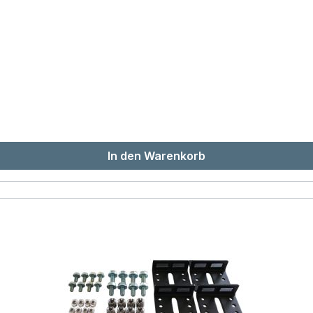
Schwaikheim, Deutschland• E-Mail-Adresse: info@nfz-ausb
r EU-Richtlinie 2001/95/EG (Allgemeine Produktsicherheit)
 Hinweise zu Demontage und Entsorgung vor dem Zusamme
r bestimmungsgemäß verwendet werden.• Sicherheitshinweis:
 Sicherheitshinweis: Bitte achten Sie insbesondere auf ei
en Sie das Produkt entsprechend der Montageanleitung in 
ten Materialen sind recyclebar und müssen getrennt ent
r Entsorgungsstellen in Ihrer Nähe.
In den Warenkorb