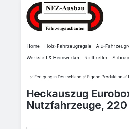
Zum Hauptinhalt springen
Zur Suche springen
Zur Hauptnavigation springen
Home
Holz-Fahrzeugregale
Alu-Fahrzeugr
Werkstatt & Heimwerker
Rollbretter
Schnä
✅ Fertigung in Deutschland ✅ Eigene Produktion ✅
Heckauszug Eurobox
Nutzfahrzeuge, 220 