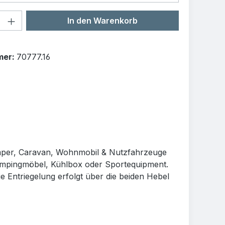
Anzahl: Gib den gewünschten Wert ein o
In den Warenkorb
mer:
70777.16
mper, Caravan, Wohnmobil & Nutzfahrzeuge
 Campingmöbel, Kühlbox oder Sportequipment.
e Entriegelung erfolgt über die beiden Hebel