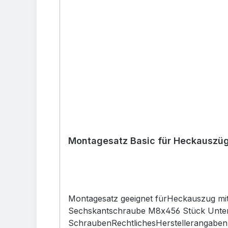
Montagesatz Basic für Heckauszüge 
Montagesatz geeignet fürHeckauszug mit
Sechskantschraube M8x456 Stück Unter
SchraubenRechtlichesHerstellerangabe