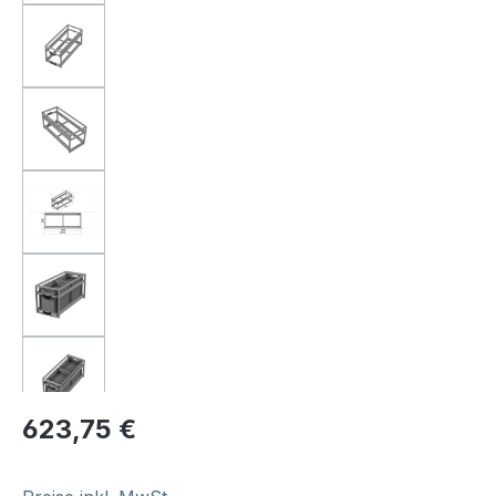
Regulärer Preis:
623,75 €