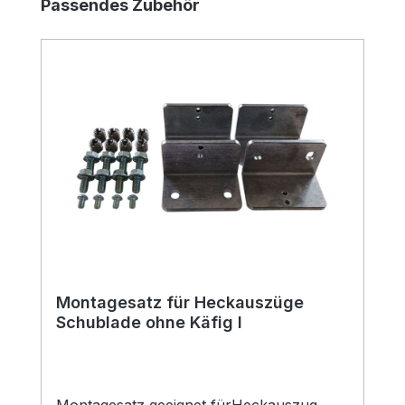
Produktgalerie überspringen
Passendes Zubehör
Montagesatz für Heckauszüge
Schublade ohne Käfig I