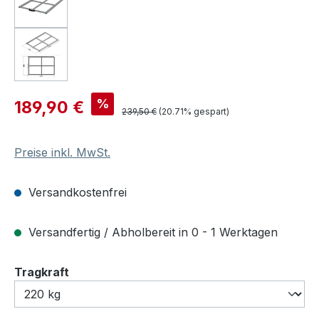
Verkaufspreis:
%
189,90 €
Regulärer Preis:
239,50 €
(20.71% gespart)
Preise inkl. MwSt.
Versandkostenfrei
Versandfertig / Abholbereit in 0 - 1 Werktagen
auswählen
Tragkraft