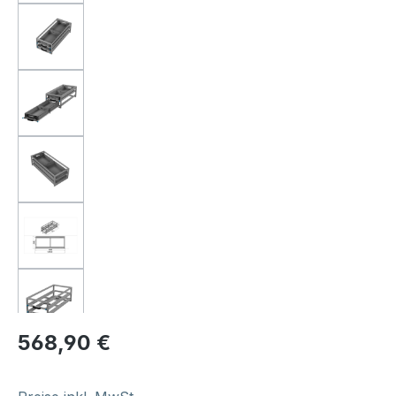
Regulärer Preis:
568,90 €