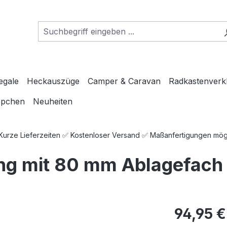
egale
Heckauszüge
Camper & Caravan
Radkastenverk
ppchen
Neuheiten
 Kurze Lieferzeiten ✅ Kostenloser Versand ✅ Maßanfertigungen mö
g mit 80 mm Ablagefach f
Regulärer Pre
94,95 €