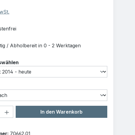
MwSt.
tenfrei
ig / Abholbereit in 0 - 2 Werktagen
auswählen
swählen
uswählen
Anzahl: Gib den gewünschten Wert ein o
In den Warenkorb
mer:
70662.01