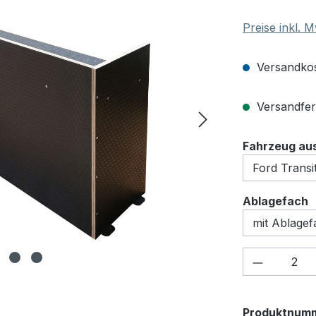
Preise inkl. 
Versandkos
Versandfert
Fahrzeug au
a
Ablagefach
Produkt 
Produktnum