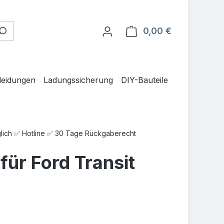
0,00 €
Warenkorb en
leidungen
Ladungssicherung
DIY-Bauteile
glich ✅ Hotline ✅ 30 Tage Rückgaberecht
ür Ford Transit
is: