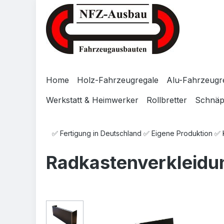
Zum Hauptinhalt springen
Zur Suche springen
Zur Hauptnavigation springen
Home
Holz-Fahrzeugregale
Alu-Fahrzeugr
Werkstatt & Heimwerker
Rollbretter
Schnä
✅ Fertigung in Deutschland ✅ Eigene Produktion ✅
Radkastenverkleidun
Bildergalerie überspringen