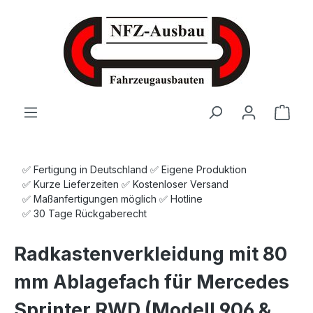
Zum Hauptinhalt springen
Ware
✅ Fertigung in Deutschland ✅ Eigene Produktion
✅ Kurze Lieferzeiten ✅ Kostenloser Versand
✅ Maßanfertigungen möglich ✅ Hotline
✅ 30 Tage Rückgaberecht
Radkastenverkleidung mit 80
mm Ablagefach für Mercedes
Sprinter RWD (Modell 906 &