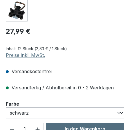
Regulärer Preis:
27,99 €
Inhalt:
12 Stück
(2,33 € / 1 Stück)
Preise inkl. MwSt.
Versandkostenfrei
Versandfertig / Abholbereit in 0 - 2 Werktagen
auswählen
Farbe
Produkt Anzahl: Gib den gewünschten We
In den Warenkorb