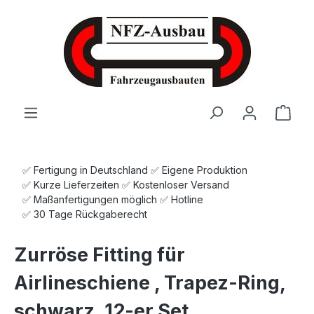
Zum Hauptinhalt springen
Ware
✅ Fertigung in Deutschland ✅ Eigene Produktion
✅ Kurze Lieferzeiten ✅ Kostenloser Versand
✅ Maßanfertigungen möglich ✅ Hotline
✅ 30 Tage Rückgaberecht
Zurröse Fitting für
Airlineschiene , Trapez-Ring,
schwarz, 12-er Set