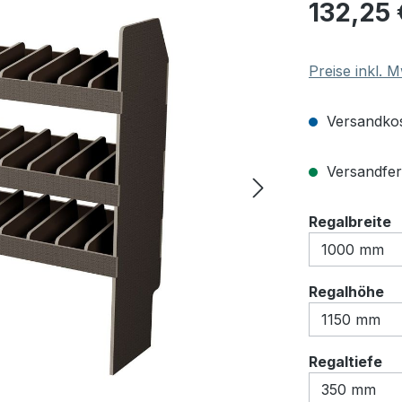
Regulärer Pre
132,25 
Preise inkl. 
Versandkos
Versandfert
a
Regalbreite
au
Regalhöhe
au
Regaltiefe