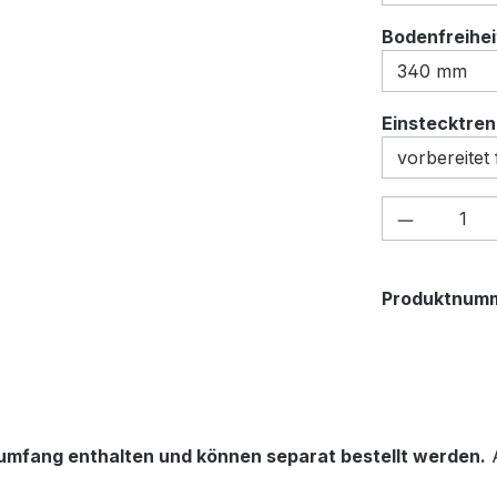
Bodenfreihei
Einstecktre
Produkt 
Produktnum
rumfang enthalten und können separat bestellt werden.
A