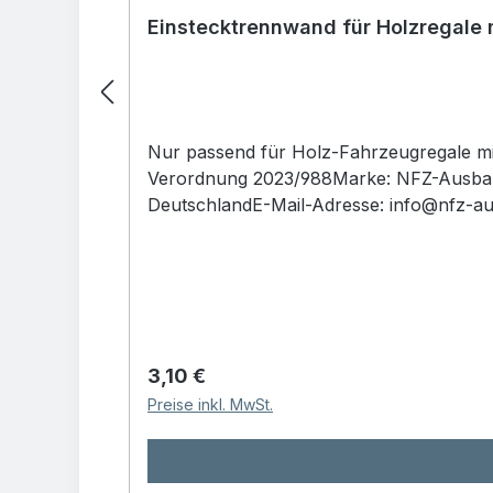
Einstecktrennwand für Holzregale 
Nur passend für Holz-Fahrzeugregale mit 
Verordnung 2023/988Marke: NFZ-Ausbau
DeutschlandE-Mail-Adresse: info@nfz-au
(Allgemeine Produktsicherheit)Bitte lese
Entsorgung vor dem Zusammenbau und d
verwendet werden.Sicherheitshinweis: Das 
achten Sie insbesondere auf eine siche
der Montageanleitung in umgekehrter Re
müssen getrennt entsorgt werden. Gerne
Regulärer Preis:
3,10 €
Preise inkl. MwSt.