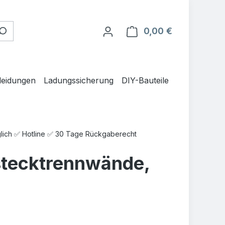
0,00 €
Warenkorb en
leidungen
Ladungssicherung
DIY-Bauteile
glich ✅ Hotline ✅ 30 Tage Rückgaberecht
stecktrennwände,