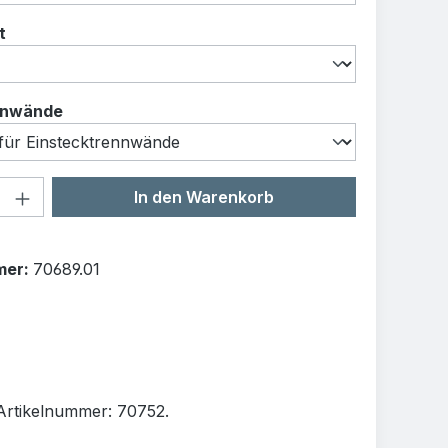
auswählen
t
auswählen
nnwände
Anzahl: Gib den gewünschten Wert ein o
In den Warenkorb
mer:
70689.01
rtikelnummer: 70752.