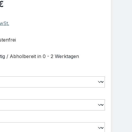
is:
€
MwSt.
tenfrei
ig / Abholbereit in 0 - 2 Werktagen
uswählen
swählen
swählen