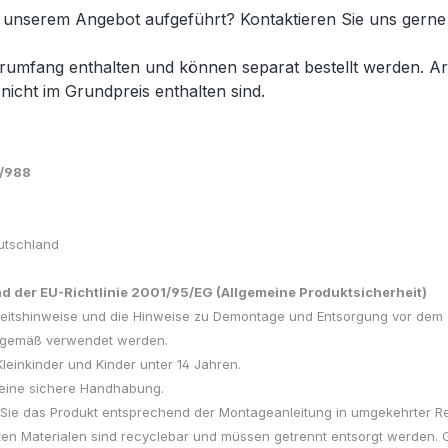
n unserem Angebot aufgeführt? Kontaktieren Sie uns gerne 
ferumfang enthalten und können separat bestellt werden. A
 nicht im Grundpreis enthalten sind.
3/988
utschland
 der EU-Richtlinie 2001/95/EG (Allgemeine Produktsicherheit)
herheitshinweise und die Hinweise zu Demontage und Entsorgung vor 
gsgemäß verwendet werden.
Kleinkinder und Kinder unter 14 Jahren.
f eine sichere Handhabung.
 Sie das Produkt entsprechend der Montageanleitung in umgekehrter Re
en Materialen sind recyclebar und müssen getrennt entsorgt werden.