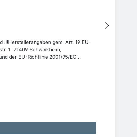
 !!!Herstellerangaben gem. Art. 19 EU-
r. 1, 71409 Schwaikheim,
nd der EU-Richtlinie 2001/95/EG
und die Hinweise zu Demontage und
dukt darf nur bestimmungsgemäß
r 14 Jahren.Sicherheitshinweis: Bitte
e zerlegen Sie das Produkt entsprechend
endeten Materialen sind recyclebar und
der Entsorgungsstellen in Ihrer Nähe.