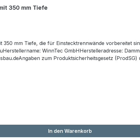
mit 350 mm Tiefe
350 mm Tiefe, die für Einstecktrennwände vorbereitet sind
Herstellername: WinnTec GmbHHerstelleradresse: Dammst
sbau.deAngaben zum Produktsicherheitsgesetz (ProdSG) u
n Sie die Montageanleitung sowie die Sicherheitshinweise 
er Verwendung genau durch.Sicherheitshinweis: Das Pro
Produkt ist nicht geeignet für Kleinkinder und Kinder unte
re Handhabung.Hinweis zu Demontage und Entsorgung: Bitt
ihenfolge.Hinweis zu Demontage und Entsorgung: Die verw
 nennen wir Ihnen auf Anfrage entsprechende Annahme- o
In den Warenkorb