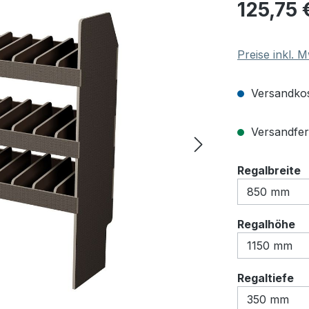
Regulärer Pre
125,75 
Preise inkl. 
Versandkos
Versandfert
a
Regalbreite
au
Regalhöhe
au
Regaltiefe