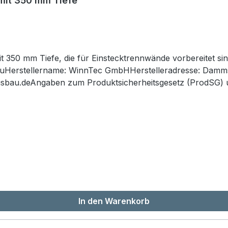
mit 350 mm Tiefe
350 mm Tiefe, die für Einstecktrennwände vorbereitet sind
Herstellername: WinnTec GmbHHerstelleradresse: Dammst
sbau.deAngaben zum Produktsicherheitsgesetz (ProdSG) u
n Sie die Montageanleitung sowie die Sicherheitshinweise 
er Verwendung genau durch.Sicherheitshinweis: Das Pro
Produkt ist nicht geeignet für Kleinkinder und Kinder unte
re Handhabung.Hinweis zu Demontage und Entsorgung: Bitt
ihenfolge.Hinweis zu Demontage und Entsorgung: Die verw
 nennen wir Ihnen auf Anfrage entsprechende Annahme- o
In den Warenkorb