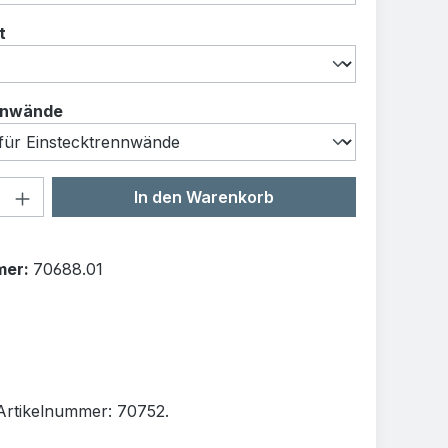
auswählen
t
auswählen
nnwände
Anzahl: Gib den gewünschten Wert ein o
In den Warenkorb
mer:
70688.01
rtikelnummer: 70752.