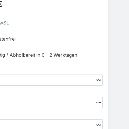
is:
€
MwSt.
tenfrei
ig / Abholbereit in 0 - 2 Werktagen
uswählen
swählen
swählen