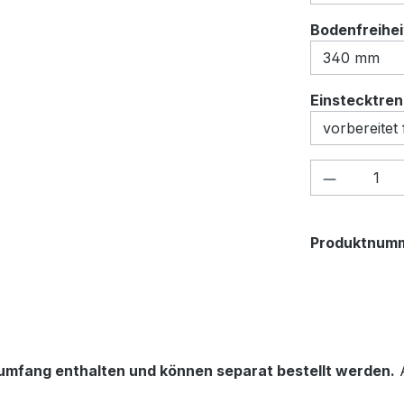
Bodenfreihei
Einstecktre
Produkt 
Produktnum
rumfang enthalten und können separat bestellt werden.
A