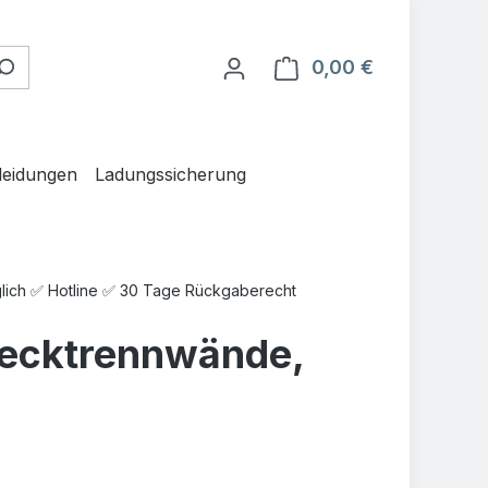
0,00 €
Warenkorb en
leidungen
Ladungssicherung
glich ✅ Hotline ✅ 30 Tage Rückgaberecht
tecktrennwände,