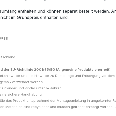
ferumfang enthalten und können separat bestellt werden. A
 nicht im Grundpreis enthalten sind.
3/988
utschland
 der EU-Richtlinie 2001/95/EG (Allgemeine Produktsicherheit)
herheitshinweise und die Hinweise zu Demontage und Entsorgung vor 
gsgemäß verwendet werden.
Kleinkinder und Kinder unter 14 Jahren.
f eine sichere Handhabung.
 Sie das Produkt entsprechend der Montageanleitung in umgekehrter Re
en Materialen sind recyclebar und müssen getrennt entsorgt werden.