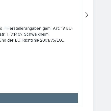
 !!!Herstellerangaben gem. Art. 19 EU-
r. 1, 71409 Schwaikheim,
nd der EU-Richtlinie 2001/95/EG
und die Hinweise zu Demontage und
dukt darf nur bestimmungsgemäß
r 14 Jahren.Sicherheitshinweis: Bitte
e zerlegen Sie das Produkt entsprechend
endeten Materialen sind recyclebar und
der Entsorgungsstellen in Ihrer Nähe.