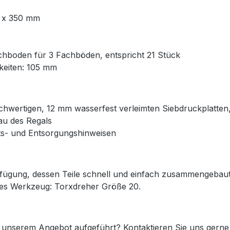
 x 350 mm
chboden für 3 Fachböden, entspricht 21 Stück
hkeiten: 105 mm
chwertigen, 12 mm wasserfest verleimten Siebdruckplatte
u des Regals
eits- und Entsorgungshinweisen
erfügung, dessen Teile schnell und einfach zusammengeba
es Werkzeug: Torxdreher Größe 20.
n unserem Angebot aufgeführt? Kontaktieren Sie uns gerne 